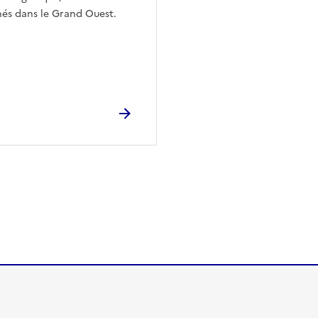
nés dans le Grand Ouest.
ien de la page dans le presse-papier