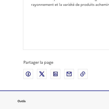
rayonnement et la variété de produits achemi
Partager la page
Partager sur Facebook
Partager sur X
Partager sur LinkedIn
Partager par email
Copier le l
Outils