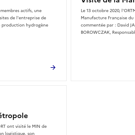
Visite de la Ma
 membres actifs, une
Le 13 octobre 2020, l'ORTM 
ites de l'entreprise de
Manufacture Française du 
 de production hydrogène
commentée par : David JAM
BOROWCZAK, Responsabl
étropole
RT ont visité le MIN de
n logistique, son