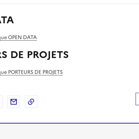
ATA
rique OPEN DATA
S DE PROJETS
ique PORTEURS DE PROJETS
 Facebook
er sur X
Partager sur LinkedIn
Partager par email
Copier le lien de la page dans le presse-pap