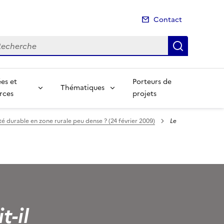
Contact
cherche
Recherch
es et
Porteurs de
Thématiques
rces
projets
lité durable en zone rurale peu dense ? (24 février 2009)
Le
t-il