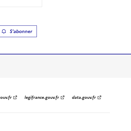
S'abonner
ier
gouv.fr
legifrance.gouv.fr
data.gouv.fr