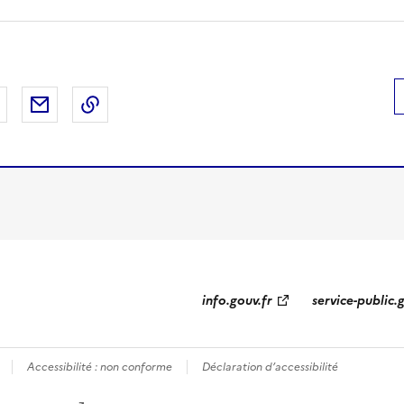
Facebook
er sur X
Partager sur LinkedIn
Partager par email
Copier le lien de la page dans le presse-pap
info.gouv.fr
service-public.
Accessibilité : non conforme
Déclaration d’accessibilité