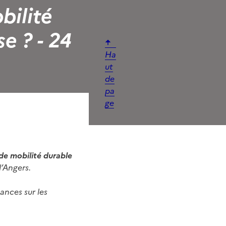
bilité
e ? - 24
Ha
ut
de
pa
ge
n de mobilité durable
d’Angers.
ances sur les