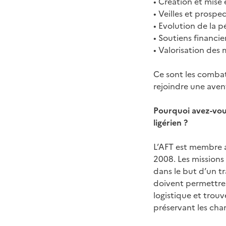
• Création et mise 
• Veilles et prospec
• Evolution de la p
• Soutiens financie
• Valorisation des 
Ce sont les combat
rejoindre une avent
Pourquoi avez-vous
ligérien ?
L’AFT est membre a
2008. Les missions
dans le but d’un t
doivent permettre 
logistique et trou
préservant les ch