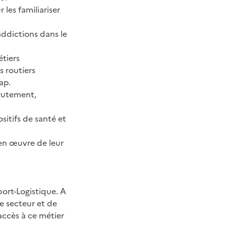
les familiariser
addictions dans le
étiers
s routiers
ap.
crutement,
sitifs de santé et
 en œuvre de leur
port-Logistique. A
re secteur et de
accès à ce métier