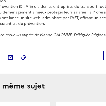
tion.
Prévention
: Afin d’aider les entreprises du transport rout
 déménagement à mieux protéger leurs salariés, la Professi
 ont lancé un site web, administré par l’AFT, offrant un acc
 essentiels de prévention.
os recueillis auprès de Manon CALONNE, Déléguée Régional
 Facebook
er sur X
Partager sur LinkedIn
Partager par email
Copier le lien de la page dans le presse-pap
e même sujet