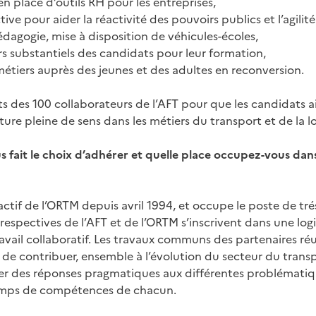
en place d’outils RH pour les entreprises,
tive pour aider la réactivité des pouvoirs publics et l’agilit
édagogie, mise à disposition de véhicules-écoles,
rs substantiels des candidats pour leur formation,
métiers auprès des jeunes et des adultes en reconversion.
s des 100 collaborateurs de l’AFT pour que les candidats a
ure pleine de sens dans les métiers du transport et de la lo
 fait le choix d’adhérer et quelle place occupez-vous dan
ctif de l’ORTM depuis avril 1994, et occupe le poste de tré
 respectives de l’AFT et de l’ORTM s’inscrivent dans une l
ravail collaboratif. Les travaux communs des partenaires ré
de contribuer, ensemble à l’évolution du secteur du transp
ver des réponses pragmatiques aux différentes problématiq
amps de compétences de chacun.