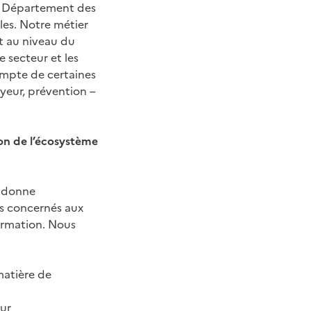
au Département des
les. Notre métier
it au niveau du
e secteur et les
compte de certaines
yeur, prévention –
on de l’écosystème
e donne
rs concernés aux
formation. Nous
matière de
eur