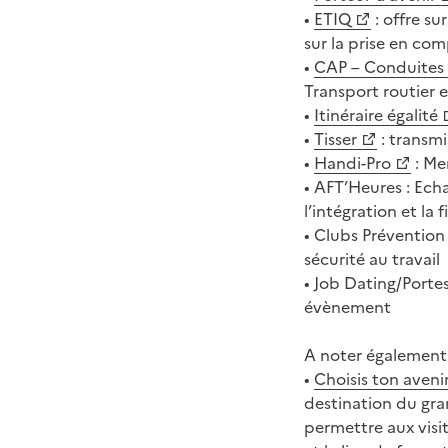
•
ETIQ
: offre su
sur la prise en co
•
CAP – Conduites 
Transport routier e
•
Itinéraire égalité
•
Tisser
: transmi
•
Handi-Pro
: Me
• AFT’Heures : Ech
l’intégration et la 
• Clubs Prévention
sécurité au travail
• Job Dating/Porte
évènement
A noter également 
•
Choisis ton aveni
destination du gran
permettre aux visit