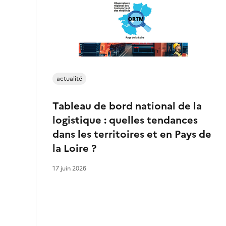
t
e
t
l
actualité
i
e
Tableau de bord national de la
logistique : quelles tendances
n
dans les territoires et en Pays de
s
la Loire ?
r
17 juin 2026
é
s