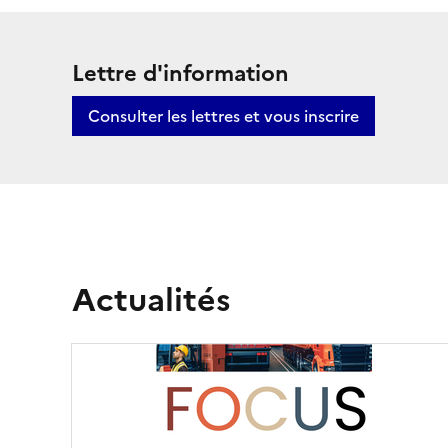
l
M
Lettre d'information
a
i
Consulter les lettres et vous inscrire
L
s
o
e
e
i
n
r
Actualités
a
e
v
a
n