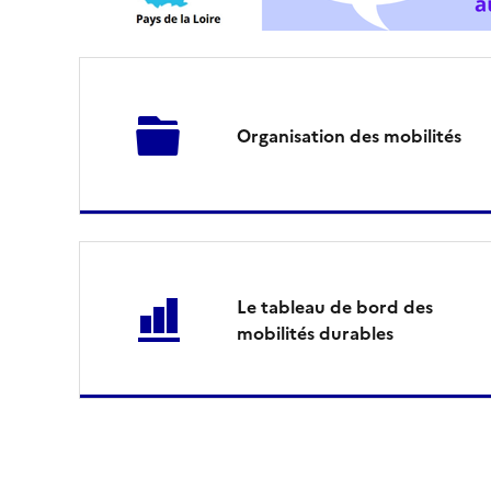
M
d
e
Organisation des mobilités
s
P
a
Le tableau de bord des
y
mobilités durables
s
d
e